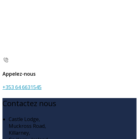
Appelez-nous
+353 64 6631545
Contactez nous
Castle Lodge,
Muckross Road,
Killarney,