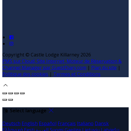
Copyright ©
Castle Lodge Killarney 2026
PMS sur Cloud, Site Internet, Moteur de Réservation &
Channel Manager par GuestDiary.com
|
Plan du site
|
Politique des cookies
|
Termes et Conditions
Select language
Deutsch
English
Español
Français
Italiano
Dansk
Ελληνικά
Eesti
العربية
Suomi
Gaeilge
Lietuvių
Latviešu