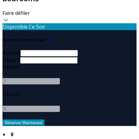
Faire défiler
Disponible Ce Soir
Réservez votre séjour
Arrivée
Départ
Adultes
-
+
Enfants
-
+