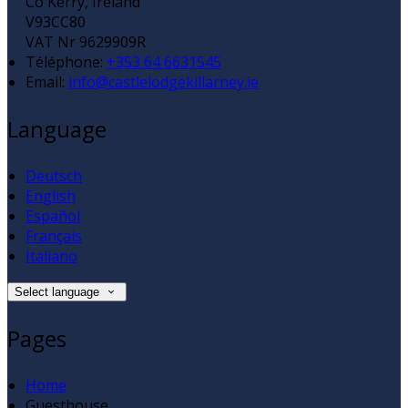
Co Kerry, Ireland
V93CC80
VAT Nr 9629909R
Téléphone
:
+353 64 6631545
Email:
info@castlelodgekillarney.ie
Language
Deutsch
English
Español
Français
Italiano
Select language
Pages
Home
Guesthouse