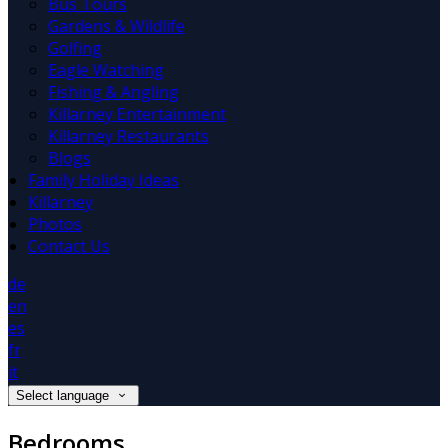
Bus Tours
Gardens & Wildlife
Golfing
Eagle Watching
Fishing & Angling
Killarney Entertainment
Killarney Restaurants
Blogs
Family Holiday Ideas
Killarney
Photos
Contact Us
de
en
es
fr
it
Select language
Bedrooms