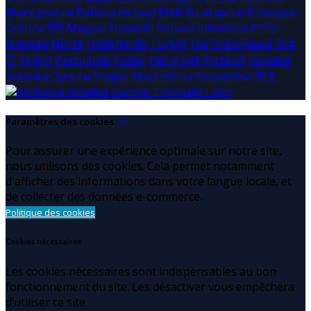
Македонски
Bahasa melayu
Malti
Български
Беларускі
Čeština
हिंदी
Magyar
Hrvatski
Bahasa indonesia
עברית
Íslenska
Norsk
Nederlands
Türkçe
ไทย
Українська
日本
語
한국어
Português
Polski
Tiếng việt
Русский
Română
Svenska
Српски
Shqipe
Slovenščina
Slovenčina
中文
Paramètres des cookies
Pour assurer une expérience optimale sur notre site,
nous utilisons des cookies. Cela permet notamment
d'afficher des informations dans votre langue locale, et
de collecter des données e-commerce.
Politique des cookies
Cookies nécessaires
Les cookies nécessaires sont indispensables au bon
fonctionnement du site. Les désactiver vous empêchera
d’utiliser ce site.