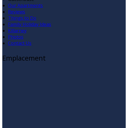
Our Apartments
Reviews
Things to Do
Family Holiday Ideas
Killarney
Photos
Contact Us
Emplacement