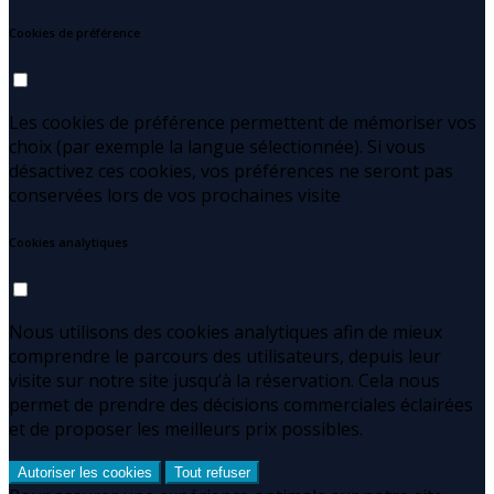
Cookies de préférence
Les cookies de préférence permettent de mémoriser vos
choix (par exemple la langue sélectionnée). Si vous
désactivez ces cookies, vos préférences ne seront pas
conservées lors de vos prochaines visite
Cookies analytiques
Nous utilisons des cookies analytiques afin de mieux
comprendre le parcours des utilisateurs, depuis leur
visite sur notre site jusqu’à la réservation. Cela nous
permet de prendre des décisions commerciales éclairées
et de proposer les meilleurs prix possibles.
Autoriser les cookies
Tout refuser